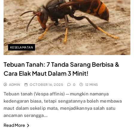
KESELAMATAN
Tebuan Tanah: 7 Tanda Sarang Berbisa &
Cara Elak Maut Dalam 3 Minit!
ADMIN
OCTOBER 16, 2025
0
12 MINS
Tebuan tanah (Vespa affinis)—mungkin namanya
kedengaran biasa, tetapi sengatannya boleh membawa
maut dalam sekelip mata, menjadikannya salah satu
ancaman serangga…
Read More