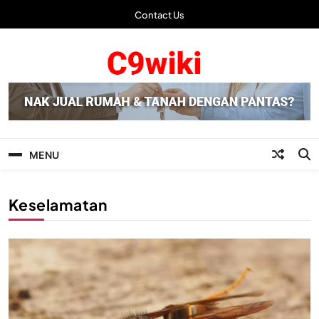
Skip
Contact Us
to
content
C9wiki | Laman Info
Terbaru
MENU
Keselamatan