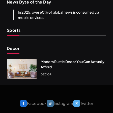
News Byte of the Day
In 2025, over 60% of global news is consumed via
mobile devices.
Sports
Decor
Modern Rustic Decor You Can Actually
Afford
DECOR
Facebook
Instagram
Twitter